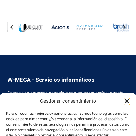
página
de
página
W-MEGA - Servicios informáticos
Somos una empresa especializada en consultoría y puesta
en marcha de proyectos informáticos. Fundada en 1988 en
Gestionar consentimiento
Mallorca.
Para ofrecer las mejores experiencias, utilizamos tecnologías como las
C/ 31 de diciembre, 19 - 07003 Palma
cookies para almacenar y/o acceder a la información del dispositivo. El
consentimiento de estas tecnologías nos permitirá procesar datos como
971 29 66 55
el comportamiento de navegación o las identificaciones únicas en este
sitio. No consentir o retirar el consentimiento, puede afectar