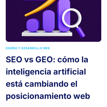
DE
QUE
TU
EMPRESA
NECESITA
RENOVARLA
DISEÑO Y DESARROLLO WEB
SEO vs GEO: cómo la
inteligencia artificial
está cambiando el
posicionamiento web