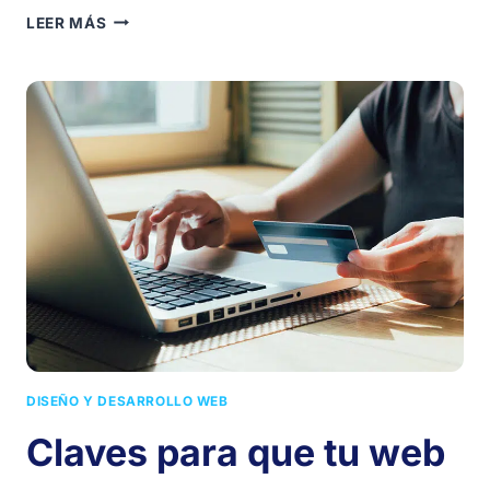
¿TU
LEER MÁS
WORDPRESS
ESTÁ
ACTUALIZADO?
LOS
RIESGOS
DE
IGNORAR
LOS
AVISOS
DE
TU
WEB
DISEÑO Y DESARROLLO WEB
Claves para que tu web