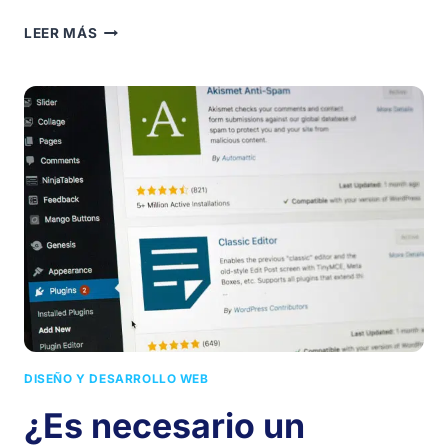
¿POR
LEER MÁS
QUÉ
TU
NEGOCIO
NECESITA
UNA
WEB?
TODO
LO
QUE
DEBES
SABER
DISEÑO Y DESARROLLO WEB
¿Es necesario un