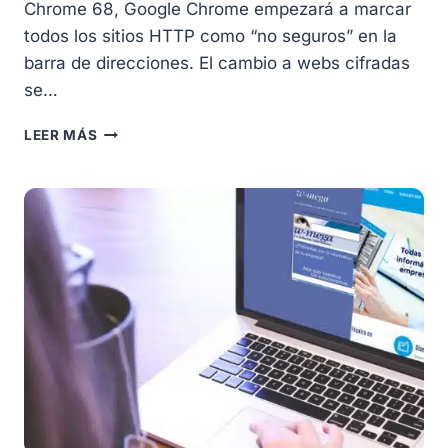
Chrome 68, Google Chrome empezará a marcar
todos los sitios HTTP como “no seguros” en la
barra de direcciones. El cambio a webs cifradas
se…
HTTPS
LEER MÁS
HA
LLEGADO
EL
MOMENTO
DE
HACER
SEGURA
TU
WEB