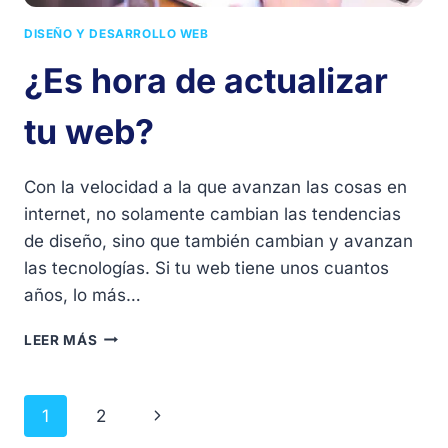
DISEÑO Y DESARROLLO WEB
¿Es hora de actualizar
tu web?
Con la velocidad a la que avanzan las cosas en
internet, no solamente cambian las tendencias
de diseño, sino que también cambian y avanzan
las tecnologías. Si tu web tiene unos cuantos
años, lo más…
¿ES
LEER MÁS
HORA
DE
ACTUALIZAR
Navegación
Siguiente
1
2
TU
WEB?